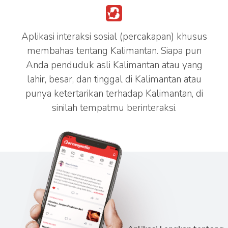
Aplikasi interaksi sosial (percakapan) khusus
membahas tentang Kalimantan. Siapa pun
Anda penduduk asli Kalimantan atau yang
lahir, besar, dan tinggal di Kalimantan atau
punya ketertarikan terhadap Kalimantan, di
sinilah tempatmu berinteraksi.